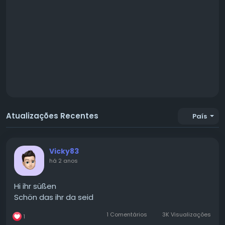
Atualizações Recentes
País
Vicky83
há 2 anos
Hi ihr süßen
Schön das ihr da seid
1 Comentários
3K Visualizações
1