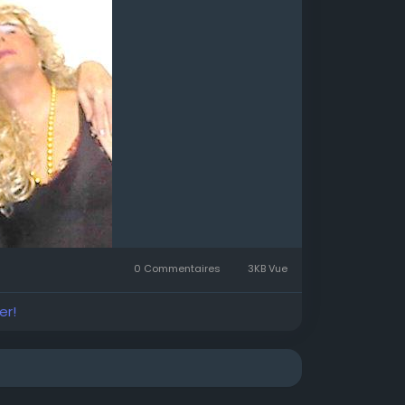
0 Commentaires
3KB Vue
er!