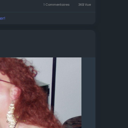
1 Commentaires
3KB Vue
er!