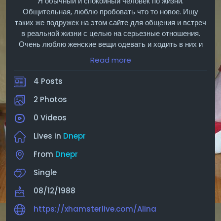
Я обычный и спокойный человек по жизни.
Общительная, люблю пробовать что то новое. Ищу
таких же подружек на этом сайте для общения и встреч
в реальной жизни с целью на серьезные отношения.
Очень люблю женские вещи одевать и ходить в них и
чувствовать себя девочкой 💋 так что мои дорогие и
Read more
любимые кому я интересна и кто не против знакомства
пишите буду очень рада 💋💋💋
4 Posts
2 Photos
0 Videos
Lives in
Dnepr
From
Dnepr
Single
08/12/1988
https://xhamsterlive.com/Alina