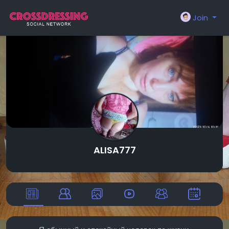
Join
ALISA777